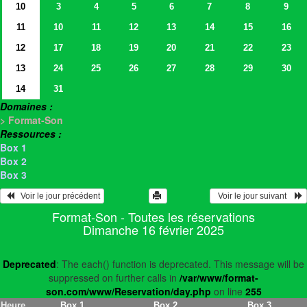
10
3
4
5
6
7
8
9
11
10
11
12
13
14
15
16
12
17
18
19
20
21
22
23
13
24
25
26
27
28
29
30
14
31
Domaines :
> Format-Son
Ressources :
Box 1
Box 2
Box 3
   Voir le jour précédent
  Voir le jour suivant    
Format-Son - Toutes les réservations
Dimanche 16 février 2025
Deprecated
: The each() function is deprecated. This message will be
suppressed on further calls in
/var/www/format-
son.com/www/Reservation/day.php
on line
255
Heure
Box 1
Box 2
Box 3