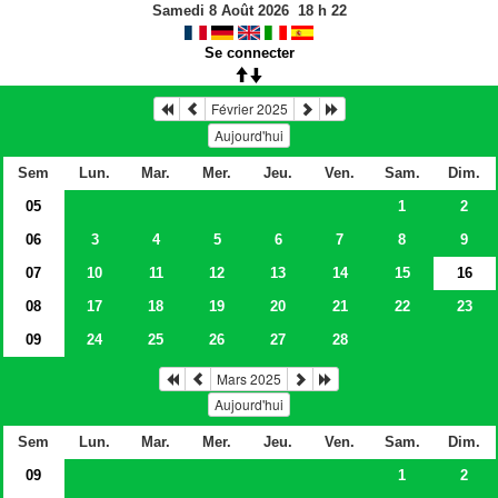
Samedi 8 Août 2026
18
h
22
Se connecter
Février 2025
Aujourd'hui
Sem
Lun.
Mar.
Mer.
Jeu.
Ven.
Sam.
Dim.
05
1
2
06
3
4
5
6
7
8
9
07
10
11
12
13
14
15
16
08
17
18
19
20
21
22
23
09
24
25
26
27
28
Mars 2025
Aujourd'hui
Sem
Lun.
Mar.
Mer.
Jeu.
Ven.
Sam.
Dim.
09
1
2