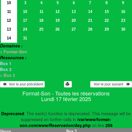
10
3
4
5
6
7
8
9
11
10
11
12
13
14
15
16
12
17
18
19
20
21
22
23
13
24
25
26
27
28
29
30
14
31
Domaines :
> Format-Son
Ressources :
Box 1
Box 2
> Box 3
   Voir le jour précédent
  Voir le jour suivant    
Format-Son - Toutes les réservations
Lundi 17 février 2025
Deprecated
: The each() function is deprecated. This message will be
suppressed on further calls in
/var/www/format-
son.com/www/Reservation/day.php
on line
255
Heure
Box 3