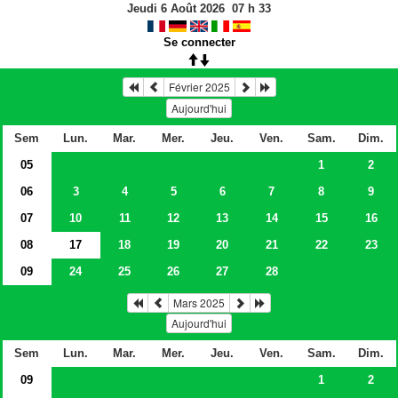
Jeudi 6 Août 2026
07
h
33
Se connecter
Février 2025
Aujourd'hui
Sem
Lun.
Mar.
Mer.
Jeu.
Ven.
Sam.
Dim.
05
1
2
06
3
4
5
6
7
8
9
07
10
11
12
13
14
15
16
08
17
18
19
20
21
22
23
09
24
25
26
27
28
Mars 2025
Aujourd'hui
Sem
Lun.
Mar.
Mer.
Jeu.
Ven.
Sam.
Dim.
09
1
2