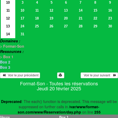
10
3
4
5
6
7
8
9
11
10
11
12
13
14
15
16
12
17
18
19
20
21
22
23
13
24
25
26
27
28
29
30
14
31
Domaines :
> Format-Son
Ressources :
> Box 1
Box 2
Box 3
   Voir le jour précédent
  Voir le jour suivant    
Format-Son - Toutes les réservations
Jeudi 20 février 2025
Deprecated
: The each() function is deprecated. This message will be
suppressed on further calls in
/var/www/format-
son.com/www/Reservation/day.php
on line
255
Heure
Box 1