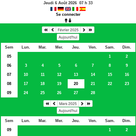
Jeudi 6 Août 2026
07
h
33
Se connecter
Février 2025
Aujourd'hui
Sem
Lun.
Mar.
Mer.
Jeu.
Ven.
Sam.
Dim.
05
1
2
06
3
4
5
6
7
8
9
07
10
11
12
13
14
15
16
08
17
18
19
20
21
22
23
09
24
25
26
27
28
Mars 2025
Aujourd'hui
Sem
Lun.
Mar.
Mer.
Jeu.
Ven.
Sam.
Dim.
09
1
2