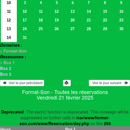
10
3
4
5
6
7
8
9
11
10
11
12
13
14
15
16
12
17
18
19
20
21
22
23
13
24
25
26
27
28
29
30
14
31
Domaines :
> Format-Son
Ressources :
> Box 1
Box 2
Box 3
   Voir le jour précédent
  Voir le jour suivant    
Format-Son - Toutes les réservations
Vendredi 21 février 2025
Deprecated
: The each() function is deprecated. This message will be
suppressed on further calls in
/var/www/format-
son.com/www/Reservation/day.php
on line
255
Heure
Box 1