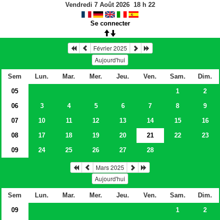
Vendredi 7 Août 2026
18
h
22
Se connecter
Février 2025
Aujourd'hui
Sem
Lun.
Mar.
Mer.
Jeu.
Ven.
Sam.
Dim.
05
1
2
06
3
4
5
6
7
8
9
07
10
11
12
13
14
15
16
08
17
18
19
20
21
22
23
09
24
25
26
27
28
Mars 2025
Aujourd'hui
Sem
Lun.
Mar.
Mer.
Jeu.
Ven.
Sam.
Dim.
09
1
2