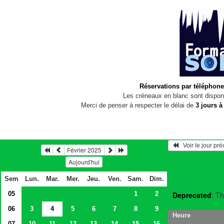
Réservations par téléphone
Les créneaux en blanc sont disponi
Merci de penser à respecter le délai de
3 jours à
   Voir le jour pr
Février 2025
Aujourd'hui
Sem
Lun.
Mar.
Mer.
Jeu.
Ven.
Sam.
Dim.
05
1
2
Deprecated
: Th
06
3
4
5
6
7
8
9
Heure
07
10
11
12
13
14
15
16