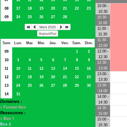
10:00 -
08
17
18
19
20
21
22
23
10:30
09
24
25
26
27
28
10:30 -
11:00
Mars 2025
11:00 -
Aujourd'hui
11:30
11:30 -
Sem
Lun.
Mar.
Mer.
Jeu.
Ven.
Sam.
Dim.
12:00
12:00 -
09
1
2
12:30
10
3
4
5
6
7
8
9
12:30 -
13:00
11
10
11
12
13
14
15
16
13:00 -
12
17
18
19
20
21
22
23
13:30
13:30 -
13
24
25
26
27
28
29
30
14:00
14
31
14:00 -
Domaines :
14:30
> Format-Son
14:30 -
Ressources :
15:00
> Box 1
15:00 -
Box 2
15:30