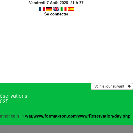
Vendredi 7 Août 2026
21
h
37
Se connecter
  Voir le jour suivant    
réservations
2025
rther calls in
/var/www/format-son.com/www/Reservation/day.php