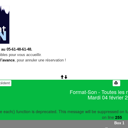
 au 05-61-48-61-48.
bles pour vous accueillir.
 l'avance
, pour annuler une réservation !
écédent
Format-Son - Toutes les 
Mardi 04 février 
e each() function is deprecated. This message will be suppressed on fu
on line
255
Box 1