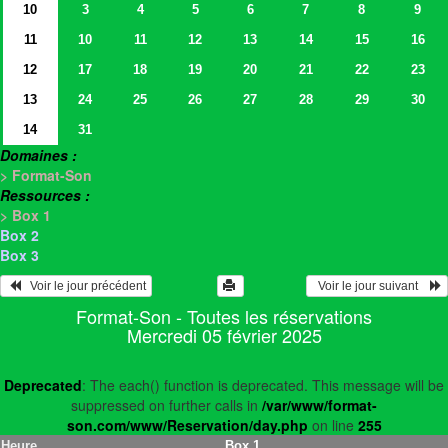
10
3
4
5
6
7
8
9
11
10
11
12
13
14
15
16
12
17
18
19
20
21
22
23
13
24
25
26
27
28
29
30
14
31
Domaines :
> Format-Son
Ressources :
> Box 1
Box 2
Box 3
   Voir le jour précédent
  Voir le jour suivant    
Format-Son - Toutes les réservations
Mercredi 05 février 2025
Deprecated
: The each() function is deprecated. This message will be
suppressed on further calls in
/var/www/format-
son.com/www/Reservation/day.php
on line
255
Heure
Box 1