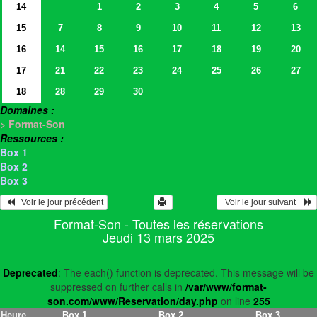
14
1
2
3
4
5
6
15
7
8
9
10
11
12
13
16
14
15
16
17
18
19
20
17
21
22
23
24
25
26
27
18
28
29
30
Domaines :
> Format-Son
Ressources :
Box 1
Box 2
Box 3
   Voir le jour précédent
  Voir le jour suivant    
Format-Son - Toutes les réservations
Jeudi 13 mars 2025
Deprecated
: The each() function is deprecated. This message will be
suppressed on further calls in
/var/www/format-
son.com/www/Reservation/day.php
on line
255
Heure
Box 1
Box 2
Box 3