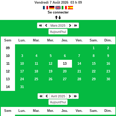
Vendredi 7 Août 2026
03
h
09
Se connecter
Mars 2025
Aujourd'hui
Sem
Lun.
Mar.
Mer.
Jeu.
Ven.
Sam.
Dim.
09
1
2
10
3
4
5
6
7
8
9
11
10
11
12
13
14
15
16
12
17
18
19
20
21
22
23
13
24
25
26
27
28
29
30
14
31
Avril 2025
Aujourd'hui
Sem
Lun.
Mar.
Mer.
Jeu.
Ven.
Sam.
Dim.