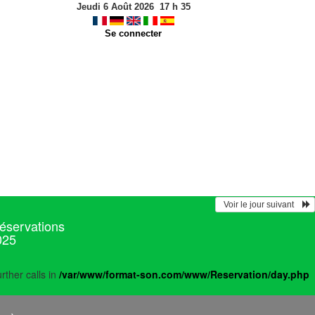
Jeudi 6 Août 2026
17
h
35
Se connecter
  Voir le jour suivant    
réservations
025
rther calls in
/var/www/format-son.com/www/Reservation/day.php