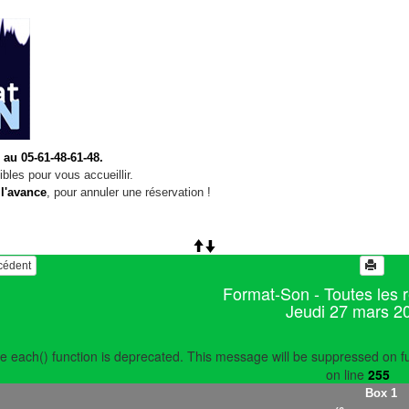
 au 05-61-48-61-48.
bles pour vous accueillir.
 l'avance
, pour annuler une réservation !
écédent
Format-Son - Toutes les 
Jeudi 27 mars 2
e each() function is deprecated. This message will be suppressed on fu
on line
255
Box 1