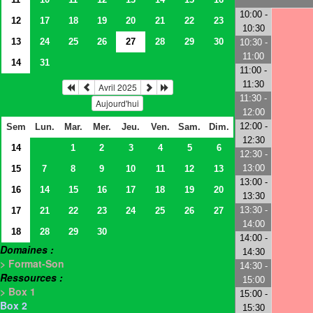
10:00 -
12
17
18
19
20
21
22
23
10:30
13
24
25
26
27
28
29
30
10:30 -
11:00
14
31
11:00 -
11:30
Avril 2025
11:30 -
Aujourd'hui
12:00
12:00 -
Sem
Lun.
Mar.
Mer.
Jeu.
Ven.
Sam.
Dim.
12:30
14
1
2
3
4
5
6
12:30 -
13:00
15
7
8
9
10
11
12
13
13:00 -
16
14
15
16
17
18
19
20
13:30
13:30 -
17
21
22
23
24
25
26
27
14:00
18
28
29
30
14:00 -
Domaines :
14:30
> Format-Son
14:30 -
Ressources :
15:00
> Box 1
15:00 -
Box 2
15:30