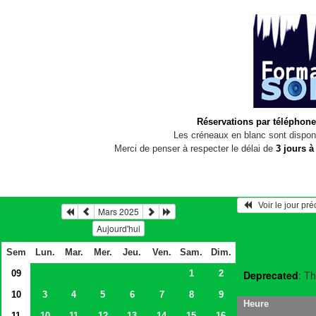
Réservations par téléphone
Les créneaux en blanc sont disponi
Merci de penser à respecter le délai de
3 jours à
   Voir le jour pr
Mars 2025
Aujourd'hui
Sem
Lun.
Mar.
Mer.
Jeu.
Ven.
Sam.
Dim.
09
1
2
Deprecated
: Th
10
3
4
5
6
7
8
9
Heure
11
10
11
12
13
14
15
16