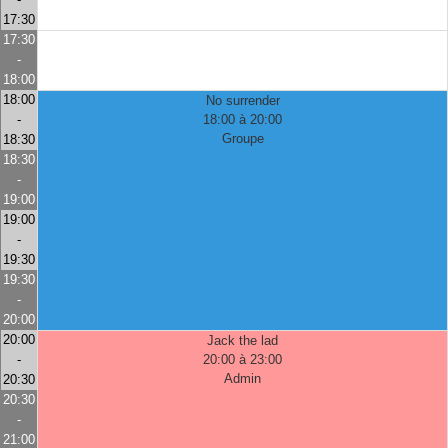
17:30
17:30
-
18:00
18:00
No surrender
-
18:00 à 20:00
Groupe
18:30
18:30
-
19:00
19:00
-
19:30
19:30
-
20:00
20:00
Jack the lad
-
20:00 à 23:00
Admin
20:30
20:30
-
21:00