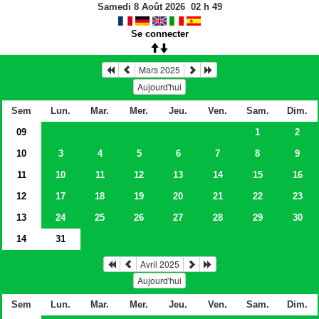
Samedi 8 Août 2026
02
h
49
Se connecter
Mars 2025
Aujourd'hui
Sem
Lun.
Mar.
Mer.
Jeu.
Ven.
Sam.
Dim.
09
1
2
10
3
4
5
6
7
8
9
11
10
11
12
13
14
15
16
12
17
18
19
20
21
22
23
13
24
25
26
27
28
29
30
14
31
Avril 2025
Aujourd'hui
Sem
Lun.
Mar.
Mer.
Jeu.
Ven.
Sam.
Dim.