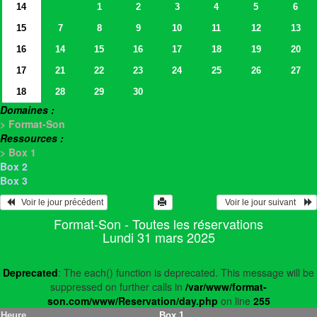
14
1
2
3
4
5
6
15
7
8
9
10
11
12
13
16
14
15
16
17
18
19
20
17
21
22
23
24
25
26
27
18
28
29
30
Domaines :
> Format-Son
Ressources :
> Box 1
Box 2
Box 3
   Voir le jour précédent
  Voir le jour suivant    
Format-Son - Toutes les réservations
Lundi 31 mars 2025
Deprecated
: The each() function is deprecated. This message will be
suppressed on further calls in
/var/www/format-
son.com/www/Reservation/day.php
on line
255
Heure
Box 1