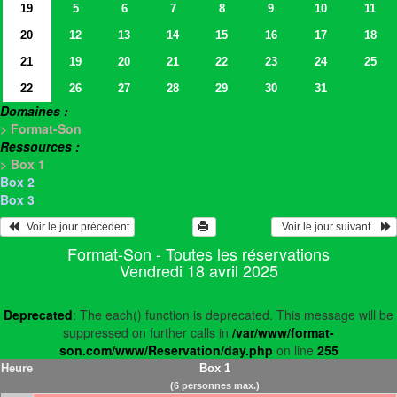
19
5
6
7
8
9
10
11
20
12
13
14
15
16
17
18
21
19
20
21
22
23
24
25
22
26
27
28
29
30
31
Domaines :
> Format-Son
Ressources :
> Box 1
Box 2
Box 3
   Voir le jour précédent
  Voir le jour suivant    
Format-Son - Toutes les réservations
Vendredi 18 avril 2025
Deprecated
: The each() function is deprecated. This message will be
suppressed on further calls in
/var/www/format-
son.com/www/Reservation/day.php
on line
255
Heure
Box 1
(6 personnes max.)