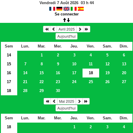
Vendredi 7 Août 2026
03
h
44
Se connecter
Avril 2025
Aujourd'hui
Sem
Lun.
Mar.
Mer.
Jeu.
Ven.
Sam.
Dim.
14
1
2
3
4
5
6
15
7
8
9
10
11
12
13
16
14
15
16
17
18
19
20
17
21
22
23
24
25
26
27
18
28
29
30
Mai 2025
Aujourd'hui
Sem
Lun.
Mar.
Mer.
Jeu.
Ven.
Sam.
Dim.
18
1
2
3
4