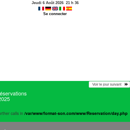
Jeudi 6 Août 2026
21
h
36
Se connecter
  Voir le jour suivant    
réservations
 2025
rther calls in
/var/www/format-son.com/www/Reservation/day.php