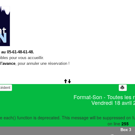
 au 05-61-48-61-48.
bles pour vous accueillir.
 l'avance
, pour annuler une réservation !
écédent
Format-Son - Toutes les 
Vendredi 18 avril
e each() function is deprecated. This message will be suppressed on fu
on line
255
Box 3