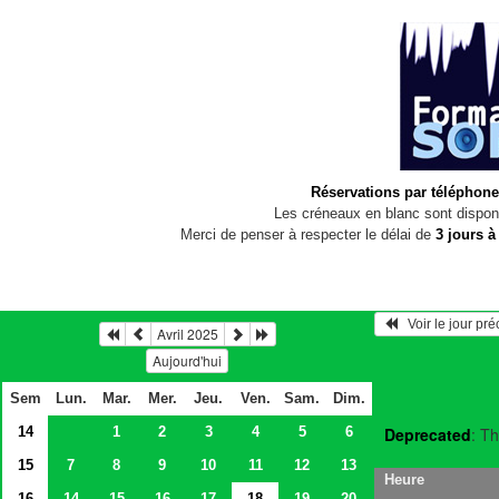
Réservations par téléphone
Les créneaux en blanc sont disponi
Merci de penser à respecter le délai de
3 jours à
   Voir le jour pr
Avril 2025
Aujourd'hui
Sem
Lun.
Mar.
Mer.
Jeu.
Ven.
Sam.
Dim.
14
1
2
3
4
5
6
Deprecated
: Th
15
7
8
9
10
11
12
13
Heure
16
14
15
16
17
18
19
20