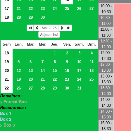
10:00 -
17
21
22
23
24
25
26
27
10:30
18
28
29
30
10:30 -
11:00
Mai 2025
11:00 -
Aujourd'hui
11:30
11:30 -
Sem
Lun.
Mar.
Mer.
Jeu.
Ven.
Sam.
Dim.
12:00
12:00 -
18
1
2
3
4
12:30
19
5
6
7
8
9
10
11
12:30 -
13:00
20
12
13
14
15
16
17
18
13:00 -
21
19
20
21
22
23
24
25
13:30
13:30 -
22
26
27
28
29
30
31
14:00
Domaines :
14:00 -
> Format-Son
14:30
Ressources :
14:30 -
Box 1
15:00
Box 2
15:00 -
> Box 3
15:30