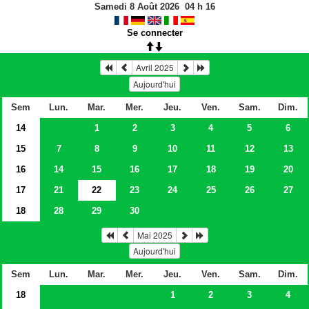
Samedi 8 Août 2026
04
h
16
Se connecter
Avril 2025
Aujourd'hui
Sem
Lun.
Mar.
Mer.
Jeu.
Ven.
Sam.
Dim.
14
1
2
3
4
5
6
15
7
8
9
10
11
12
13
16
14
15
16
17
18
19
20
17
21
22
23
24
25
26
27
18
28
29
30
Mai 2025
Aujourd'hui
Sem
Lun.
Mar.
Mer.
Jeu.
Ven.
Sam.
Dim.
18
1
2
3
4