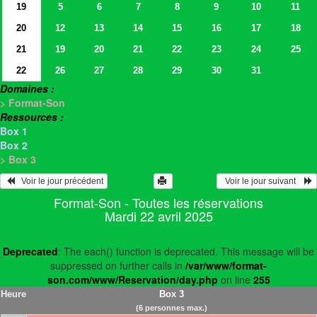
19
5
6
7
8
9
10
11
20
12
13
14
15
16
17
18
21
19
20
21
22
23
24
25
22
26
27
28
29
30
31
Domaines :
> Format-Son
Ressources :
Box 1
Box 2
> Box 3
   Voir le jour précédent
  Voir le jour suivant    
Format-Son - Toutes les réservations
Mardi 22 avril 2025
Deprecated
: The each() function is deprecated. This message will be
suppressed on further calls in
/var/www/format-
son.com/www/Reservation/day.php
on line
255
Heure
Box 3
(6 personnes max.)