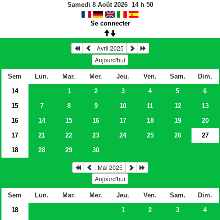
Samedi 8 Août 2026
14
h
50
Se connecter
Avril 2025
Aujourd'hui
Sem
Lun.
Mar.
Mer.
Jeu.
Ven.
Sam.
Dim.
14
1
2
3
4
5
6
15
7
8
9
10
11
12
13
16
14
15
16
17
18
19
20
17
21
22
23
24
25
26
27
18
28
29
30
Mai 2025
Aujourd'hui
Sem
Lun.
Mar.
Mer.
Jeu.
Ven.
Sam.
Dim.
18
1
2
3
4