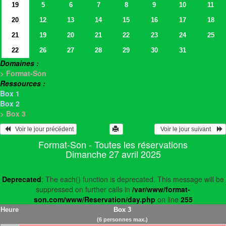
19
5
6
7
8
9
10
11
20
12
13
14
15
16
17
18
21
19
20
21
22
23
24
25
22
26
27
28
29
30
31
Domaines :
> Format-Son
Ressources :
Box 1
Box 2
> Box 3
   Voir le jour précédent
  Voir le jour suivant    
Format-Son - Toutes les réservations
Dimanche 27 avril 2025
Deprecated
: The each() function is deprecated. This message will be
suppressed on further calls in
/var/www/format-
son.com/www/Reservation/day.php
on line
255
Heure
Box 3
(6 personnes max.)