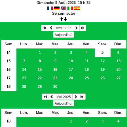
Dimanche 9 Août 2026
15
h
35
Se connecter
Avril 2025
Aujourd'hui
Sem
Lun.
Mar.
Mer.
Jeu.
Ven.
Sam.
Dim.
14
1
2
3
4
5
6
15
7
8
9
10
11
12
13
16
14
15
16
17
18
19
20
17
21
22
23
24
25
26
27
18
28
29
30
Mai 2025
Aujourd'hui
Sem
Lun.
Mar.
Mer.
Jeu.
Ven.
Sam.
Dim.
18
1
2
3
4