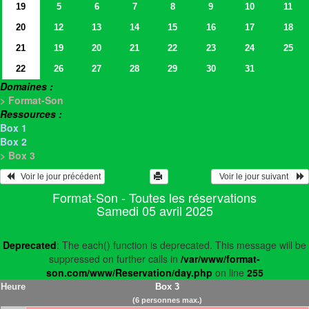
19
5
6
7
8
9
10
11
20
12
13
14
15
16
17
18
21
19
20
21
22
23
24
25
22
26
27
28
29
30
31
Domaines :
> Format-Son
Ressources :
Box 1
Box 2
> Box 3
   Voir le jour précédent
  Voir le jour suivant    
Format-Son - Toutes les réservations
Samedi 05 avril 2025
Deprecated
: The each() function is deprecated. This message will be
suppressed on further calls in
/var/www/format-
son.com/www/Reservation/day.php
on line
255
Heure
Box 3
(6 personnes max.)