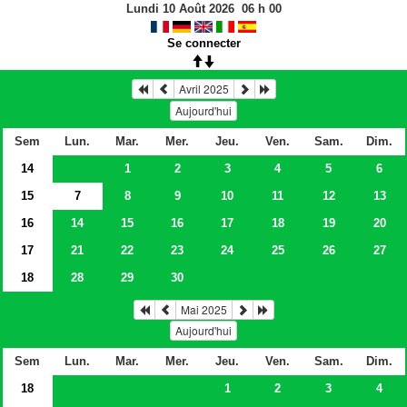
Lundi 10 Août 2026
06
h
00
Se connecter
Avril 2025
Aujourd'hui
Sem
Lun.
Mar.
Mer.
Jeu.
Ven.
Sam.
Dim.
14
1
2
3
4
5
6
15
7
8
9
10
11
12
13
16
14
15
16
17
18
19
20
17
21
22
23
24
25
26
27
18
28
29
30
Mai 2025
Aujourd'hui
Sem
Lun.
Mar.
Mer.
Jeu.
Ven.
Sam.
Dim.
18
1
2
3
4