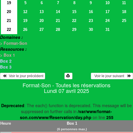
19
5
6
7
8
9
10
11
20
12
13
14
15
16
17
18
21
19
20
21
22
23
24
25
22
26
27
28
29
30
31
Domaines :
> Format-Son
Ressources :
> Box 1
Box 2
Box 3
   Voir le jour précédent
  Voir le jour suivant    
Format-Son - Toutes les réservations
Lundi 07 avril 2025
Deprecated
: The each() function is deprecated. This message will be
suppressed on further calls in
/var/www/format-
son.com/www/Reservation/day.php
on line
255
Heure
Box 1
(6 personnes max.)