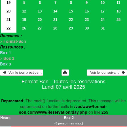
19
5
6
7
8
9
10
11
20
12
13
14
15
16
17
18
21
19
20
21
22
23
24
25
22
26
27
28
29
30
31
Domaines :
> Format-Son
Ressources :
Box 1
> Box 2
Box 3
   Voir le jour précédent
  Voir le jour suivant    
Format-Son - Toutes les réservations
Lundi 07 avril 2025
Deprecated
: The each() function is deprecated. This message will be
suppressed on further calls in
/var/www/format-
son.com/www/Reservation/day.php
on line
255
Heure
Box 2
(6 personnes max.)