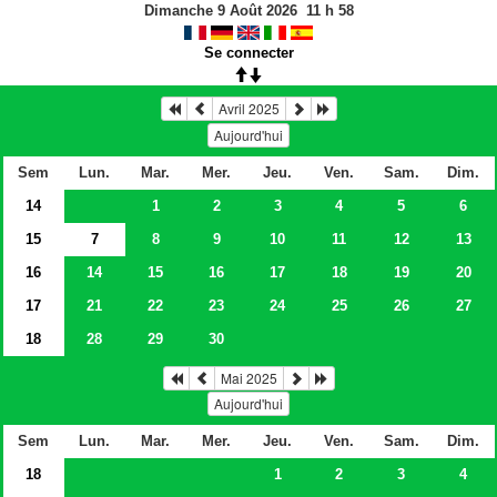
Dimanche 9 Août 2026
11
h
58
Se connecter
Avril 2025
Aujourd'hui
Sem
Lun.
Mar.
Mer.
Jeu.
Ven.
Sam.
Dim.
14
1
2
3
4
5
6
15
7
8
9
10
11
12
13
16
14
15
16
17
18
19
20
17
21
22
23
24
25
26
27
18
28
29
30
Mai 2025
Aujourd'hui
Sem
Lun.
Mar.
Mer.
Jeu.
Ven.
Sam.
Dim.
18
1
2
3
4