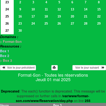
23
2
3
4
5
6
7
8
24
9
10
11
12
13
14
15
25
16
17
18
19
20
21
22
26
23
24
25
26
27
28
29
27
30
Domaines :
> Format-Son
Ressources :
Box 1
Box 2
> Box 3
   Voir le jour précédent
  Voir le jour suivant    
Format-Son - Toutes les réservations
Jeudi 01 mai 2025
Deprecated
: The each() function is deprecated. This message will be
suppressed on further calls in
/var/www/format-
son.com/www/Reservation/day.php
on line
255
Heure
Box 3