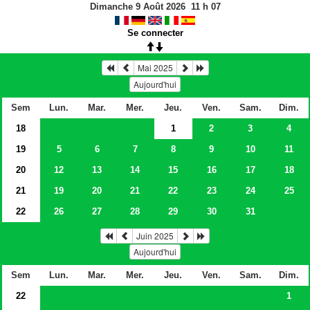
Dimanche 9 Août 2026
11
h
07
Se connecter
Mai 2025
Aujourd'hui
Sem
Lun.
Mar.
Mer.
Jeu.
Ven.
Sam.
Dim.
18
1
2
3
4
19
5
6
7
8
9
10
11
20
12
13
14
15
16
17
18
21
19
20
21
22
23
24
25
22
26
27
28
29
30
31
Juin 2025
Aujourd'hui
Sem
Lun.
Mar.
Mer.
Jeu.
Ven.
Sam.
Dim.
22
1