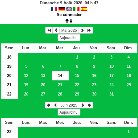
Dimanche 9 Août 2026
04
h
43
Se connecter
Mai 2025
Aujourd'hui
Sem
Lun.
Mar.
Mer.
Jeu.
Ven.
Sam.
Dim.
18
1
2
3
4
19
5
6
7
8
9
10
11
20
12
13
14
15
16
17
18
21
19
20
21
22
23
24
25
22
26
27
28
29
30
31
Juin 2025
Aujourd'hui
Sem
Lun.
Mar.
Mer.
Jeu.
Ven.
Sam.
Dim.
22
1