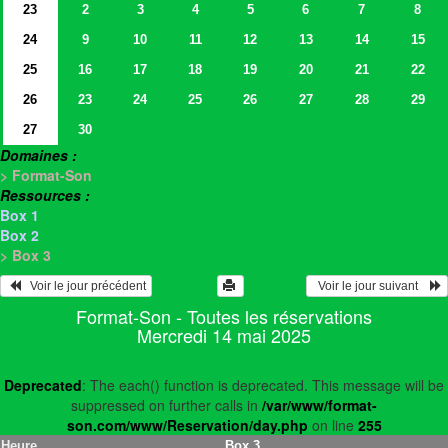
23
2
3
4
5
6
7
8
24
9
10
11
12
13
14
15
25
16
17
18
19
20
21
22
26
23
24
25
26
27
28
29
27
30
Domaines :
> Format-Son
Ressources :
Box 1
Box 2
> Box 3
   Voir le jour précédent
  Voir le jour suivant    
Format-Son - Toutes les réservations
Mercredi 14 mai 2025
Deprecated
: The each() function is deprecated. This message will be
suppressed on further calls in
/var/www/format-
son.com/www/Reservation/day.php
on line
255
Heure
Box 3