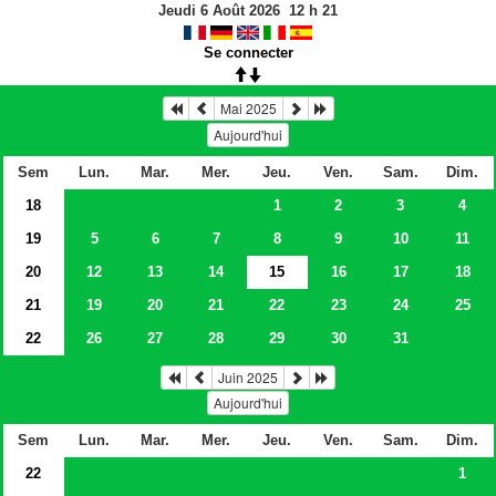
Jeudi 6 Août 2026
12
h
21
Se connecter
Mai 2025
Aujourd'hui
Sem
Lun.
Mar.
Mer.
Jeu.
Ven.
Sam.
Dim.
18
1
2
3
4
19
5
6
7
8
9
10
11
20
12
13
14
15
16
17
18
21
19
20
21
22
23
24
25
22
26
27
28
29
30
31
Juin 2025
Aujourd'hui
Sem
Lun.
Mar.
Mer.
Jeu.
Ven.
Sam.
Dim.
22
1