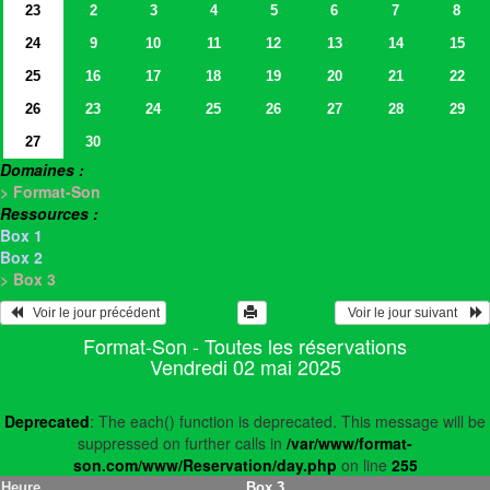
23
2
3
4
5
6
7
8
24
9
10
11
12
13
14
15
25
16
17
18
19
20
21
22
26
23
24
25
26
27
28
29
27
30
Domaines :
> Format-Son
Ressources :
Box 1
Box 2
> Box 3
   Voir le jour précédent
  Voir le jour suivant    
Format-Son - Toutes les réservations
Vendredi 02 mai 2025
Deprecated
: The each() function is deprecated. This message will be
suppressed on further calls in
/var/www/format-
son.com/www/Reservation/day.php
on line
255
Heure
Box 3