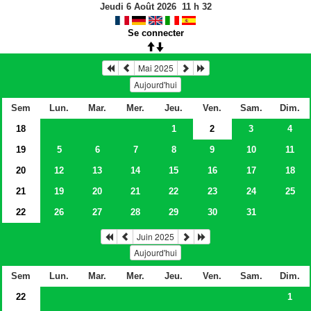
Jeudi 6 Août 2026
11
h
32
Se connecter
Mai 2025
Aujourd'hui
Sem
Lun.
Mar.
Mer.
Jeu.
Ven.
Sam.
Dim.
18
1
2
3
4
19
5
6
7
8
9
10
11
20
12
13
14
15
16
17
18
21
19
20
21
22
23
24
25
22
26
27
28
29
30
31
Juin 2025
Aujourd'hui
Sem
Lun.
Mar.
Mer.
Jeu.
Ven.
Sam.
Dim.
22
1