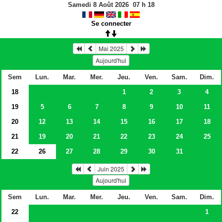
Samedi 8 Août 2026
07
h
18
Se connecter
Mai 2025
Aujourd'hui
Sem
Lun.
Mar.
Mer.
Jeu.
Ven.
Sam.
Dim.
18
1
2
3
4
19
5
6
7
8
9
10
11
20
12
13
14
15
16
17
18
21
19
20
21
22
23
24
25
22
26
27
28
29
30
31
Juin 2025
Aujourd'hui
Sem
Lun.
Mar.
Mer.
Jeu.
Ven.
Sam.
Dim.
22
1