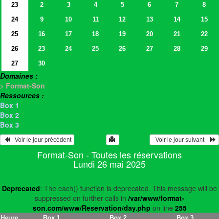
23
2
3
4
5
6
7
8
24
9
10
11
12
13
14
15
25
16
17
18
19
20
21
22
26
23
24
25
26
27
28
29
27
30
Domaines :
> Format-Son
Ressources :
Box 1
Box 2
Box 3
   Voir le jour précédent
  Voir le jour suivant    
Format-Son - Toutes les réservations
Lundi 26 mai 2025
Deprecated
: The each() function is deprecated. This message will be
suppressed on further calls in
/var/www/format-
son.com/www/Reservation/day.php
on line
255
Heure
Box 1
Box 2
Box 3