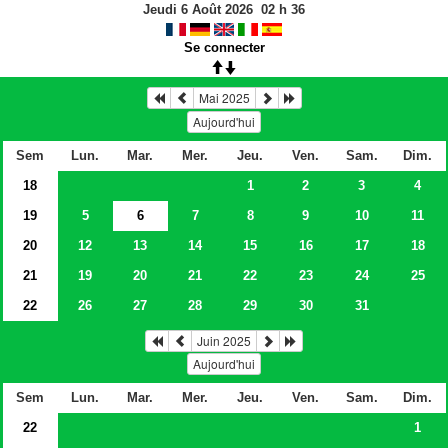
Jeudi 6 Août 2026
02
h
36
Se connecter
Mai 2025
Aujourd'hui
Sem
Lun.
Mar.
Mer.
Jeu.
Ven.
Sam.
Dim.
18
1
2
3
4
19
5
6
7
8
9
10
11
20
12
13
14
15
16
17
18
21
19
20
21
22
23
24
25
22
26
27
28
29
30
31
Juin 2025
Aujourd'hui
Sem
Lun.
Mar.
Mer.
Jeu.
Ven.
Sam.
Dim.
22
1