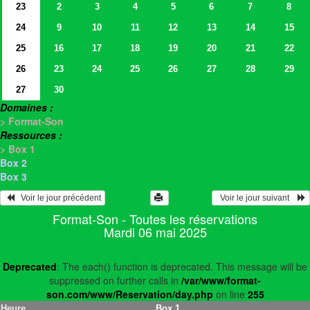
23
2
3
4
5
6
7
8
24
9
10
11
12
13
14
15
25
16
17
18
19
20
21
22
26
23
24
25
26
27
28
29
27
30
Domaines :
> Format-Son
Ressources :
> Box 1
Box 2
Box 3
   Voir le jour précédent
  Voir le jour suivant    
Format-Son - Toutes les réservations
Mardi 06 mai 2025
Deprecated
: The each() function is deprecated. This message will be
suppressed on further calls in
/var/www/format-
son.com/www/Reservation/day.php
on line
255
Heure
Box 1