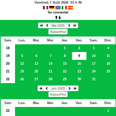
Vendredi 7 Août 2026
03
h
46
Se connecter
Mai 2025
Aujourd'hui
Sem
Lun.
Mar.
Mer.
Jeu.
Ven.
Sam.
Dim.
18
1
2
3
4
19
5
6
7
8
9
10
11
20
12
13
14
15
16
17
18
21
19
20
21
22
23
24
25
22
26
27
28
29
30
31
Juin 2025
Aujourd'hui
Sem
Lun.
Mar.
Mer.
Jeu.
Ven.
Sam.
Dim.
22
1