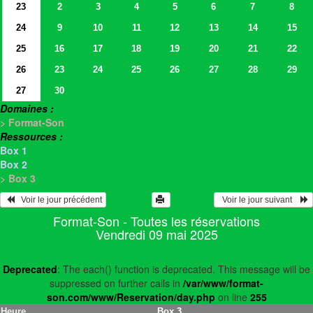
23
2
3
4
5
6
7
8
24
9
10
11
12
13
14
15
25
16
17
18
19
20
21
22
26
23
24
25
26
27
28
29
27
30
Domaines :
> Format-Son
Ressources :
Box 1
Box 2
> Box 3
   Voir le jour précédent
  Voir le jour suivant    
Format-Son - Toutes les réservations
Vendredi 09 mai 2025
Deprecated
: The each() function is deprecated. This message will be
suppressed on further calls in
/var/www/format-
son.com/www/Reservation/day.php
on line
255
Heure
Box 3