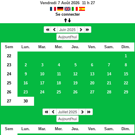
Vendredi 7 Août 2026
11
h
27
Se connecter
Juin 2025
Aujourd'hui
Sem
Lun.
Mar.
Mer.
Jeu.
Ven.
Sam.
Dim.
22
1
23
2
3
4
5
6
7
8
24
9
10
11
12
13
14
15
25
16
17
18
19
20
21
22
26
23
24
25
26
27
28
29
27
30
Juillet 2025
Aujourd'hui
Sem
Lun.
Mar.
Mer.
Jeu.
Ven.
Sam.
Dim.