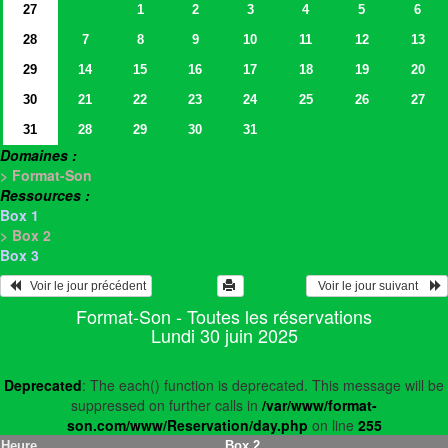
27
1
2
3
4
5
6
28
7
8
9
10
11
12
13
29
14
15
16
17
18
19
20
30
21
22
23
24
25
26
27
31
28
29
30
31
Domaines :
> Format-Son
Ressources :
Box 1
> Box 2
Box 3
   Voir le jour précédent
  Voir le jour suivant    
Format-Son - Toutes les réservations
Lundi 30 juin 2025
Deprecated
: The each() function is deprecated. This message will be
suppressed on further calls in
/var/www/format-
son.com/www/Reservation/day.php
on line
255
Heure
Box 2