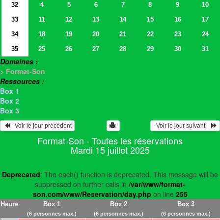
32
4
5
6
7
8
9
10
33
11
12
13
14
15
16
17
34
18
19
20
21
22
23
24
35
25
26
27
28
29
30
31
Domaines :
> Format-Son
Ressources :
Box 1
Box 2
Box 3
   Voir le jour précédent
  Voir le jour suivant    
Format-Son - Toutes les réservations
Mardi 15 juillet 2025
Deprecated
: The each() function is deprecated. This message will be
suppressed on further calls in
/var/www/format-
son.com/www/Reservation/day.php
on line
255
Heure
Box 1
Box 2
Box 3
(6 personnes max.)
(6 personnes max.)
(6 personnes max.)