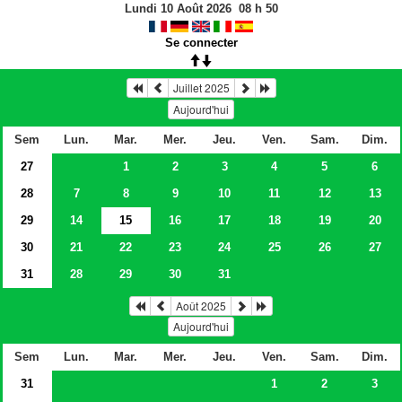
Lundi 10 Août 2026
08
h
50
Se connecter
Juillet 2025
Aujourd'hui
Sem
Lun.
Mar.
Mer.
Jeu.
Ven.
Sam.
Dim.
27
1
2
3
4
5
6
28
7
8
9
10
11
12
13
29
14
15
16
17
18
19
20
30
21
22
23
24
25
26
27
31
28
29
30
31
Août 2025
Aujourd'hui
Sem
Lun.
Mar.
Mer.
Jeu.
Ven.
Sam.
Dim.
31
1
2
3