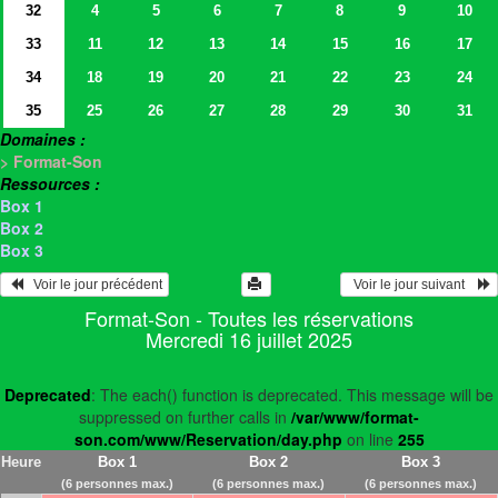
32
4
5
6
7
8
9
10
33
11
12
13
14
15
16
17
34
18
19
20
21
22
23
24
35
25
26
27
28
29
30
31
Domaines :
> Format-Son
Ressources :
Box 1
Box 2
Box 3
   Voir le jour précédent
  Voir le jour suivant    
Format-Son - Toutes les réservations
Mercredi 16 juillet 2025
Deprecated
: The each() function is deprecated. This message will be
suppressed on further calls in
/var/www/format-
son.com/www/Reservation/day.php
on line
255
Heure
Box 1
Box 2
Box 3
(6 personnes max.)
(6 personnes max.)
(6 personnes max.)