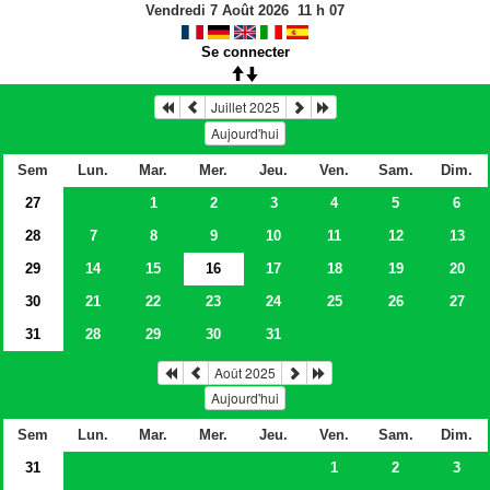
Vendredi 7 Août 2026
11
h
07
Se connecter
Juillet 2025
Aujourd'hui
Sem
Lun.
Mar.
Mer.
Jeu.
Ven.
Sam.
Dim.
27
1
2
3
4
5
6
28
7
8
9
10
11
12
13
29
14
15
16
17
18
19
20
30
21
22
23
24
25
26
27
31
28
29
30
31
Août 2025
Aujourd'hui
Sem
Lun.
Mar.
Mer.
Jeu.
Ven.
Sam.
Dim.
31
1
2
3