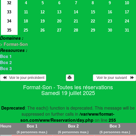
32
4
5
6
7
8
9
10
33
11
12
13
14
15
16
17
34
18
19
20
21
22
23
24
35
25
26
27
28
29
30
31
Domaines :
> Format-Son
Ressources :
Box 1
Box 2
Box 3
   Voir le jour précédent
  Voir le jour suivant    
Format-Son - Toutes les réservations
Samedi 19 juillet 2025
Deprecated
: The each() function is deprecated. This message will be
suppressed on further calls in
/var/www/format-
son.com/www/Reservation/day.php
on line
255
Heure
Box 1
Box 2
Box 3
(6 personnes max.)
(6 personnes max.)
(6 personnes max.)