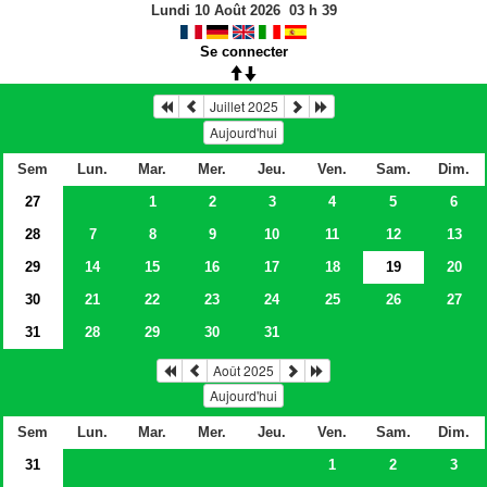
Lundi 10 Août 2026
03
h
39
Se connecter
Juillet 2025
Aujourd'hui
Sem
Lun.
Mar.
Mer.
Jeu.
Ven.
Sam.
Dim.
27
1
2
3
4
5
6
28
7
8
9
10
11
12
13
29
14
15
16
17
18
19
20
30
21
22
23
24
25
26
27
31
28
29
30
31
Août 2025
Aujourd'hui
Sem
Lun.
Mar.
Mer.
Jeu.
Ven.
Sam.
Dim.
31
1
2
3