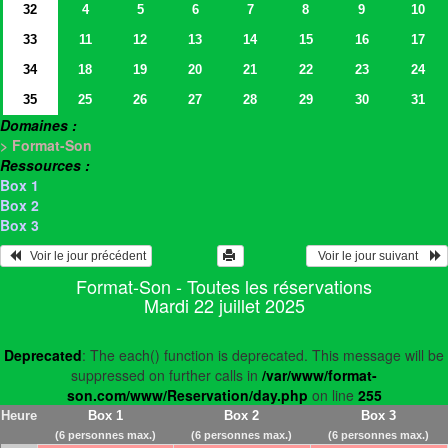
32
4
5
6
7
8
9
10
33
11
12
13
14
15
16
17
34
18
19
20
21
22
23
24
35
25
26
27
28
29
30
31
Domaines :
> Format-Son
Ressources :
Box 1
Box 2
Box 3
   Voir le jour précédent
  Voir le jour suivant    
Format-Son - Toutes les réservations
Mardi 22 juillet 2025
Deprecated
: The each() function is deprecated. This message will be
suppressed on further calls in
/var/www/format-
son.com/www/Reservation/day.php
on line
255
Heure
Box 1
Box 2
Box 3
(6 personnes max.)
(6 personnes max.)
(6 personnes max.)