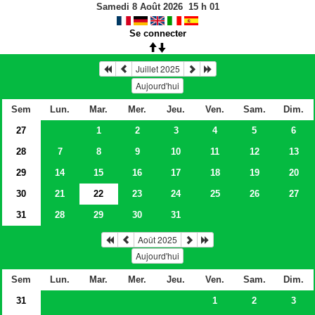
Samedi 8 Août 2026
15
h
01
Se connecter
Juillet 2025
Aujourd'hui
Sem
Lun.
Mar.
Mer.
Jeu.
Ven.
Sam.
Dim.
27
1
2
3
4
5
6
28
7
8
9
10
11
12
13
29
14
15
16
17
18
19
20
30
21
22
23
24
25
26
27
31
28
29
30
31
Août 2025
Aujourd'hui
Sem
Lun.
Mar.
Mer.
Jeu.
Ven.
Sam.
Dim.
31
1
2
3