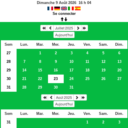
Dimanche 9 Août 2026
16
h
04
Se connecter
Juillet 2025
Aujourd'hui
Sem
Lun.
Mar.
Mer.
Jeu.
Ven.
Sam.
Dim.
27
1
2
3
4
5
6
28
7
8
9
10
11
12
13
29
14
15
16
17
18
19
20
30
21
22
23
24
25
26
27
31
28
29
30
31
Août 2025
Aujourd'hui
Sem
Lun.
Mar.
Mer.
Jeu.
Ven.
Sam.
Dim.
31
1
2
3