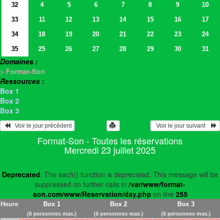
32
4
5
6
7
8
9
10
33
11
12
13
14
15
16
17
34
18
19
20
21
22
23
24
35
25
26
27
28
29
30
31
Domaines :
> Format-Son
Ressources :
Box 1
Box 2
Box 3
   Voir le jour précédent
  Voir le jour suivant    
Format-Son - Toutes les réservations
Mercredi 23 juillet 2025
Deprecated
: The each() function is deprecated. This message will be
suppressed on further calls in
/var/www/format-
son.com/www/Reservation/day.php
on line
255
Heure
Box 1
Box 2
Box 3
(6 personnes max.)
(6 personnes max.)
(6 personnes max.)