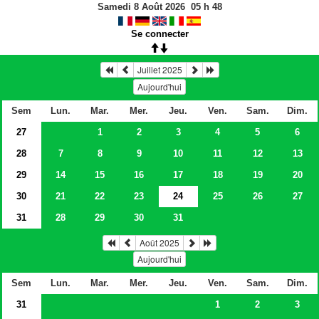
Samedi 8 Août 2026
05
h
48
Se connecter
Juillet 2025
Aujourd'hui
Sem
Lun.
Mar.
Mer.
Jeu.
Ven.
Sam.
Dim.
27
1
2
3
4
5
6
28
7
8
9
10
11
12
13
29
14
15
16
17
18
19
20
30
21
22
23
24
25
26
27
31
28
29
30
31
Août 2025
Aujourd'hui
Sem
Lun.
Mar.
Mer.
Jeu.
Ven.
Sam.
Dim.
31
1
2
3