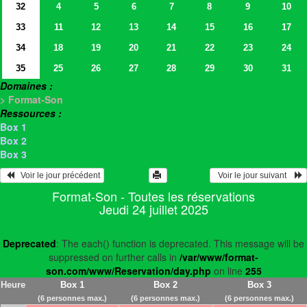
32
4
5
6
7
8
9
10
33
11
12
13
14
15
16
17
34
18
19
20
21
22
23
24
35
25
26
27
28
29
30
31
Domaines :
> Format-Son
Ressources :
Box 1
Box 2
Box 3
   Voir le jour précédent
  Voir le jour suivant    
Format-Son - Toutes les réservations
Jeudi 24 juillet 2025
Deprecated
: The each() function is deprecated. This message will be
suppressed on further calls in
/var/www/format-
son.com/www/Reservation/day.php
on line
255
Heure
Box 1
Box 2
Box 3
(6 personnes max.)
(6 personnes max.)
(6 personnes max.)