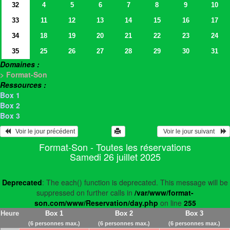
32
4
5
6
7
8
9
10
33
11
12
13
14
15
16
17
34
18
19
20
21
22
23
24
35
25
26
27
28
29
30
31
Domaines :
> Format-Son
Ressources :
Box 1
Box 2
Box 3
   Voir le jour précédent
  Voir le jour suivant    
Format-Son - Toutes les réservations
Samedi 26 juillet 2025
Deprecated
: The each() function is deprecated. This message will be
suppressed on further calls in
/var/www/format-
son.com/www/Reservation/day.php
on line
255
Heure
Box 1
Box 2
Box 3
(6 personnes max.)
(6 personnes max.)
(6 personnes max.)