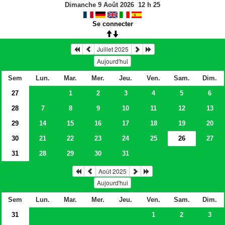
Dimanche 9 Août 2026
12
h
25
Se connecter
Juillet 2025
Aujourd'hui
Sem
Lun.
Mar.
Mer.
Jeu.
Ven.
Sam.
Dim.
27
1
2
3
4
5
6
28
7
8
9
10
11
12
13
29
14
15
16
17
18
19
20
30
21
22
23
24
25
26
27
31
28
29
30
31
Août 2025
Aujourd'hui
Sem
Lun.
Mar.
Mer.
Jeu.
Ven.
Sam.
Dim.
31
1
2
3