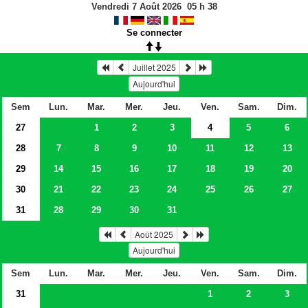
Vendredi 7 Août 2026
05
h
38
Se connecter
Juillet 2025
Aujourd'hui
Sem
Lun.
Mar.
Mer.
Jeu.
Ven.
Sam.
Dim.
27
1
2
3
4
5
6
28
7
8
9
10
11
12
13
29
14
15
16
17
18
19
20
30
21
22
23
24
25
26
27
31
28
29
30
31
Août 2025
Aujourd'hui
Sem
Lun.
Mar.
Mer.
Jeu.
Ven.
Sam.
Dim.
31
1
2
3