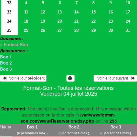
32
4
5
6
7
8
9
10
33
11
12
13
14
15
16
17
34
18
19
20
21
22
23
24
35
25
26
27
28
29
30
31
Domaines :
> Format-Son
Ressources :
Box 1
Box 2
Box 3
   Voir le jour précédent
  Voir le jour suivant    
Format-Son - Toutes les réservations
Vendredi 04 juillet 2025
Deprecated
: The each() function is deprecated. This message will be
suppressed on further calls in
/var/www/format-
son.com/www/Reservation/day.php
on line
255
Heure
Box 1
Box 2
Box 3
(6 personnes max.)
(6 personnes max.)
(6 personnes max.)