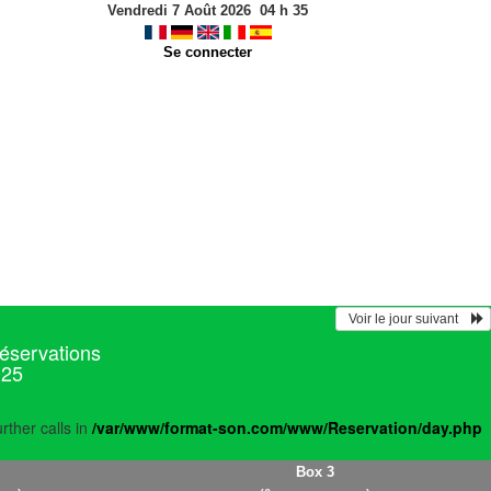
Vendredi 7 Août 2026
04
h
35
Se connecter
  Voir le jour suivant    
réservations
025
rther calls in
/var/www/format-son.com/www/Reservation/day.php
Box 3