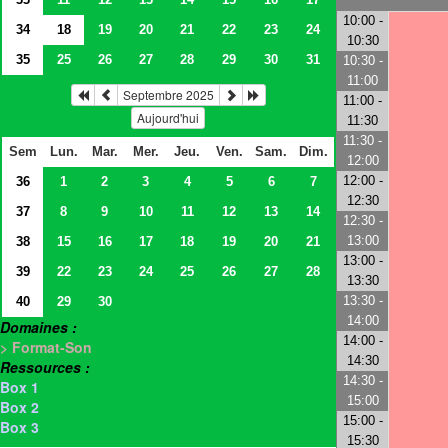
10:00 -
34
18
19
20
21
22
23
24
10:30
35
25
26
27
28
29
30
31
10:30 -
11:00
Septembre 2025
11:00 -
Aujourd'hui
11:30
11:30 -
Sem
Lun.
Mar.
Mer.
Jeu.
Ven.
Sam.
Dim.
12:00
12:00 -
36
1
2
3
4
5
6
7
12:30
37
8
9
10
11
12
13
14
12:30 -
13:00
38
15
16
17
18
19
20
21
13:00 -
39
22
23
24
25
26
27
28
13:30
13:30 -
40
29
30
14:00
Domaines :
14:00 -
> Format-Son
14:30
Ressources :
14:30 -
Box 1
15:00
Box 2
15:00 -
Box 3
15:30