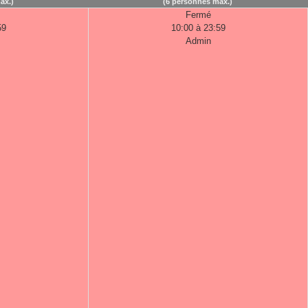
ax.)
(6 personnes max.)
Fermé
59
10:00 à 23:59
Admin