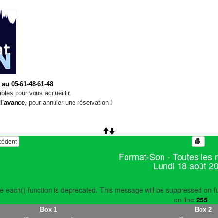
 au 05-61-48-61-48.
bles pour vous accueillir.
 l'avance
, pour annuler une réservation !
écédent
Format-Son - Toutes les 
Lundi 18 août 2
e each() function is deprecated. This message will be suppressed on fu
on line
255
Box 1
Box 2