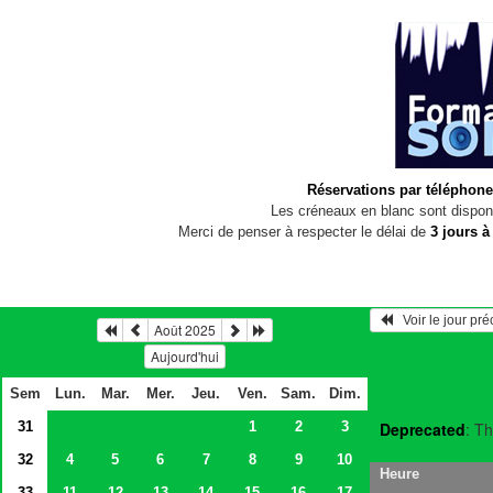
Réservations par téléphone
Les créneaux en blanc sont disponi
Merci de penser à respecter le délai de
3 jours à
   Voir le jour pr
Août 2025
Aujourd'hui
Sem
Lun.
Mar.
Mer.
Jeu.
Ven.
Sam.
Dim.
31
1
2
3
Deprecated
: Th
32
4
5
6
7
8
9
10
Heure
33
11
12
13
14
15
16
17