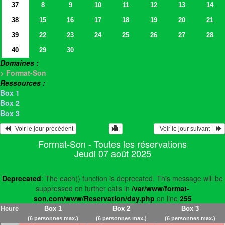
37
8
9
10
11
12
13
14
38
15
16
17
18
19
20
21
39
22
23
24
25
26
27
28
40
29
30
Domaines :
> Format-Son
Ressources :
Box 1
Box 2
Box 3
   Voir le jour précédent
  Voir le jour suivant    
Format-Son - Toutes les réservations
Jeudi 07 août 2025
Deprecated
: The each() function is deprecated. This message will be
suppressed on further calls in
/var/www/format-
son.com/www/Reservation/day.php
on line
255
Heure
Box 1
Box 2
Box 3
(6 personnes max.)
(6 personnes max.)
(6 personnes max.)