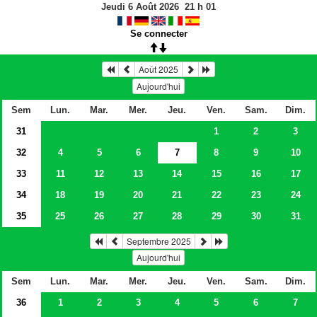
Jeudi 6 Août 2026
21
h
01
Se connecter
Août 2025
Aujourd'hui
Sem
Lun.
Mar.
Mer.
Jeu.
Ven.
Sam.
Dim.
31
1
2
3
32
4
5
6
7
8
9
10
33
11
12
13
14
15
16
17
34
18
19
20
21
22
23
24
35
25
26
27
28
29
30
31
Septembre 2025
Aujourd'hui
Sem
Lun.
Mar.
Mer.
Jeu.
Ven.
Sam.
Dim.
36
1
2
3
4
5
6
7