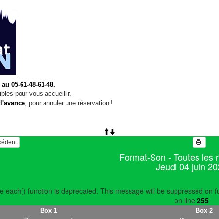
 au 05-61-48-61-48.
bles pour vous accueillir.
 l'avance
, pour annuler une réservation !
écédent
Format-Son - Toutes les 
Jeudi 04 juin 2
e each() function is deprecated. This message will be suppressed on fu
on line
255
Box 1
Box 2