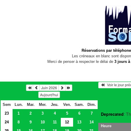
Réservations par téléphone
Les créneaux en blanc sont disponi
Merci de penser à respecter le délai de
3 jours à
   Voir le jour pr
Juin 2026
Aujourd'hui
Sem
Lun.
Mar.
Mer.
Jeu.
Ven.
Sam.
Dim.
23
1
2
3
4
5
6
7
Deprecated
: Th
24
8
9
10
11
12
13
14
Heure
25
15
16
17
18
19
20
21