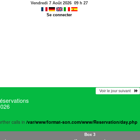
Vendredi 7 Août 2026
09
h
27
Se connecter
  Voir le jour suivant    
réservations
2026
rther calls in
/var/www/format-son.com/www/Reservation/day.php
Box 3