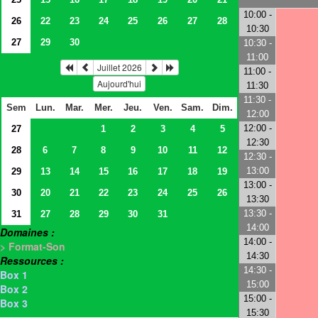
10:00 -
26
22
23
24
25
26
27
28
10:30
27
29
30
10:30 -
11:00
Juillet 2026
11:00 -
Aujourd'hui
11:30
11:30 -
Sem
Lun.
Mar.
Mer.
Jeu.
Ven.
Sam.
Dim.
12:00
12:00 -
27
1
2
3
4
5
12:30
28
6
7
8
9
10
11
12
12:30 -
13:00
29
13
14
15
16
17
18
19
13:00 -
30
20
21
22
23
24
25
26
13:30
13:30 -
31
27
28
29
30
31
14:00
Domaines :
14:00 -
> Format-Son
14:30
Ressources :
14:30 -
Box 1
15:00
Box 2
15:00 -
Box 3
15:30