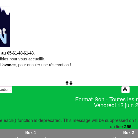
 au 05-61-48-61-48.
bles pour vous accueillir.
 l'avance
, pour annuler une réservation !
écédent
Format-Son - Toutes les 
Vendredi 12 juin 
e each() function is deprecated. This message will be suppressed on fu
on line
255
Box 1
Box 2