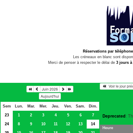
Réservations par téléphone
Les créneaux en blanc sont disponi
Merci de penser à respecter le délai de
3 jours à
   Voir le jour pr
Juin 2026
Aujourd'hui
Sem
Lun.
Mar.
Mer.
Jeu.
Ven.
Sam.
Dim.
23
1
2
3
4
5
6
7
Deprecated
: Th
24
8
9
10
11
12
13
14
Heure
25
15
16
17
18
19
20
21