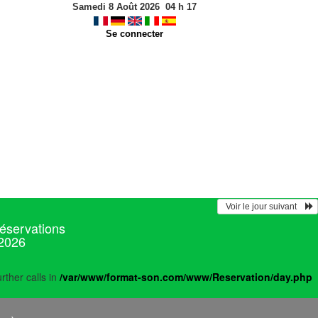
Samedi 8 Août 2026
04
h
17
Se connecter
  Voir le jour suivant    
réservations
 2026
rther calls in
/var/www/format-son.com/www/Reservation/day.php