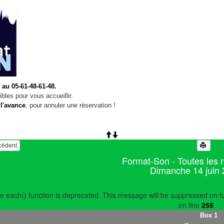
 au 05-61-48-61-48.
bles pour vous accueillir.
 l'avance
, pour annuler une réservation !
écédent
Format-Son - Toutes les 
Dimanche 14 juin
e each() function is deprecated. This message will be suppressed on fu
on line
255
Box 1