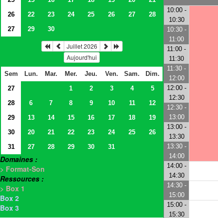
10:00 -
26
22
23
24
25
26
27
28
10:30
27
29
30
10:30 -
11:00
Juillet 2026
11:00 -
Aujourd'hui
11:30
11:30 -
Sem
Lun.
Mar.
Mer.
Jeu.
Ven.
Sam.
Dim.
12:00
12:00 -
27
1
2
3
4
5
12:30
28
6
7
8
9
10
11
12
12:30 -
13:00
29
13
14
15
16
17
18
19
13:00 -
30
20
21
22
23
24
25
26
13:30
13:30 -
31
27
28
29
30
31
14:00
Domaines :
14:00 -
> Format-Son
14:30
Ressources :
14:30 -
> Box 1
15:00
Box 2
15:00 -
Box 3
15:30