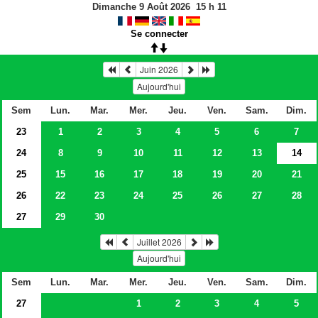
Dimanche 9 Août 2026
15
h
11
Se connecter
Juin 2026
Aujourd'hui
Sem
Lun.
Mar.
Mer.
Jeu.
Ven.
Sam.
Dim.
23
1
2
3
4
5
6
7
24
8
9
10
11
12
13
14
25
15
16
17
18
19
20
21
26
22
23
24
25
26
27
28
27
29
30
Juillet 2026
Aujourd'hui
Sem
Lun.
Mar.
Mer.
Jeu.
Ven.
Sam.
Dim.
27
1
2
3
4
5