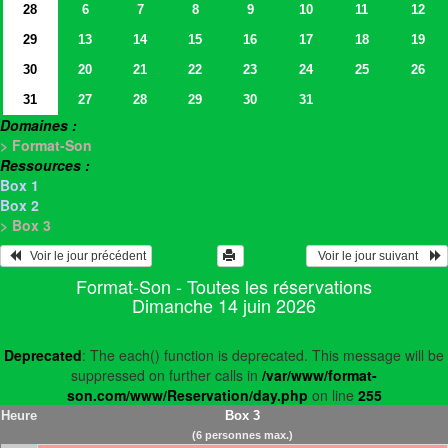
28
6
7
8
9
10
11
12
29
13
14
15
16
17
18
19
30
20
21
22
23
24
25
26
31
27
28
29
30
31
Domaines :
> Format-Son
Ressources :
Box 1
Box 2
> Box 3
   Voir le jour précédent
  Voir le jour suivant    
Format-Son - Toutes les réservations
Dimanche 14 juin 2026
Deprecated
: The each() function is deprecated. This message will be
suppressed on further calls in
/var/www/format-
son.com/www/Reservation/day.php
on line
255
Heure
Box 3
(6 personnes max.)