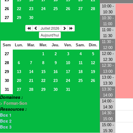
10:00 -
26
22
23
24
25
26
27
28
10:30
27
29
30
10:30 -
11:00
Juillet 2026
11:00 -
Aujourd'hui
11:30
11:30 -
Sem
Lun.
Mar.
Mer.
Jeu.
Ven.
Sam.
Dim.
12:00
12:00 -
27
1
2
3
4
5
12:30
28
6
7
8
9
10
11
12
12:30 -
13:00
29
13
14
15
16
17
18
19
13:00 -
30
20
21
22
23
24
25
26
13:30
13:30 -
31
27
28
29
30
31
14:00
Domaines :
14:00 -
> Format-Son
14:30
Ressources :
14:30 -
Box 1
15:00
Box 2
15:00 -
Box 3
15:30