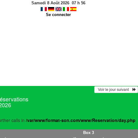
Samedi 8 Août 2026
07
h
56
Se connecter
  Voir le jour suivant    
réservations
 2026
rther calls in
/var/www/format-son.com/www/Reservation/day.php
Box 3