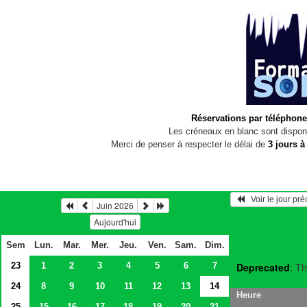
Réservations par téléphone
Les créneaux en blanc sont disponi
Merci de penser à respecter le délai de
3 jours à
   Voir le jour pr
Juin 2026
Aujourd'hui
Sem
Lun.
Mar.
Mer.
Jeu.
Ven.
Sam.
Dim.
23
1
2
3
4
5
6
7
Deprecated
: Th
24
8
9
10
11
12
13
14
Heure
25
15
16
17
18
19
20
21