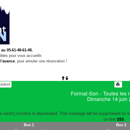
 au 05-61-48-61-48.
bles pour vous accueillir.
 l'avance
, pour annuler une réservation !
écédent
Format-Son - Toutes les 
Dimanche 14 juin
e each() function is deprecated. This message will be suppressed on fu
on line
255
Box 1
Box 2