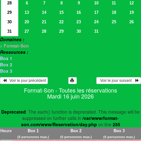
28
6
7
8
9
10
11
12
29
13
14
15
16
17
18
19
30
20
21
22
23
24
25
26
31
27
28
29
30
31
Domaines :
> Format-Son
Ressources :
Box 1
Box 2
Box 3
   Voir le jour précédent
  Voir le jour suivant    
Format-Son - Toutes les réservations
Mardi 16 juin 2026
Deprecated
: The each() function is deprecated. This message will be
suppressed on further calls in
/var/www/format-
son.com/www/Reservation/day.php
on line
255
Heure
Box 1
Box 2
Box 3
(6 personnes max.)
(6 personnes max.)
(6 personnes max.)