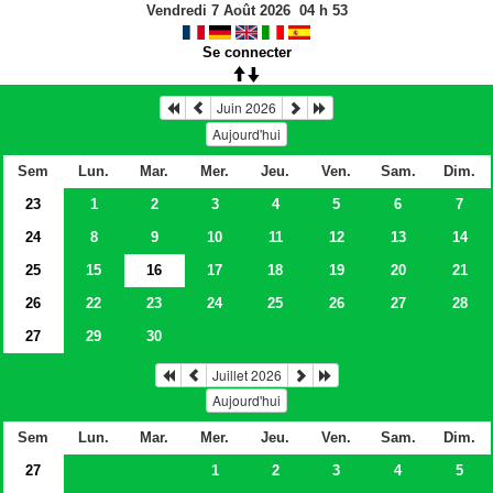
Vendredi 7 Août 2026
04
h
53
Se connecter
Juin 2026
Aujourd'hui
Sem
Lun.
Mar.
Mer.
Jeu.
Ven.
Sam.
Dim.
23
1
2
3
4
5
6
7
24
8
9
10
11
12
13
14
25
15
16
17
18
19
20
21
26
22
23
24
25
26
27
28
27
29
30
Juillet 2026
Aujourd'hui
Sem
Lun.
Mar.
Mer.
Jeu.
Ven.
Sam.
Dim.
27
1
2
3
4
5