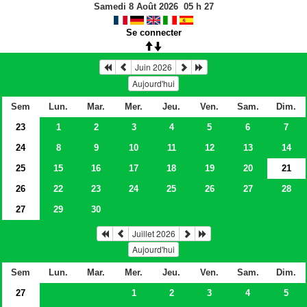
Samedi 8 Août 2026
05
h
27
Se connecter
Juin 2026
Aujourd'hui
Sem
Lun.
Mar.
Mer.
Jeu.
Ven.
Sam.
Dim.
23
1
2
3
4
5
6
7
24
8
9
10
11
12
13
14
25
15
16
17
18
19
20
21
26
22
23
24
25
26
27
28
27
29
30
Juillet 2026
Aujourd'hui
Sem
Lun.
Mar.
Mer.
Jeu.
Ven.
Sam.
Dim.
27
1
2
3
4
5