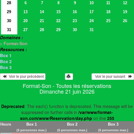
28
6
7
8
9
10
11
12
29
13
14
15
16
17
18
19
30
20
21
22
23
24
25
26
31
27
28
29
30
31
Domaines :
> Format-Son
Ressources :
Box 1
Box 2
Box 3
   Voir le jour précédent
  Voir le jour suivant    
Format-Son - Toutes les réservations
Dimanche 21 juin 2026
Deprecated
: The each() function is deprecated. This message will be
suppressed on further calls in
/var/www/format-
son.com/www/Reservation/day.php
on line
255
Heure
Box 1
Box 2
Box 3
(6 personnes max.)
(6 personnes max.)
(6 personnes max.)