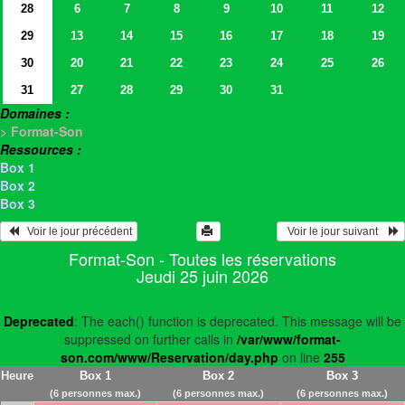
28
6
7
8
9
10
11
12
29
13
14
15
16
17
18
19
30
20
21
22
23
24
25
26
31
27
28
29
30
31
Domaines :
> Format-Son
Ressources :
Box 1
Box 2
Box 3
   Voir le jour précédent
  Voir le jour suivant    
Format-Son - Toutes les réservations
Jeudi 25 juin 2026
Deprecated
: The each() function is deprecated. This message will be
suppressed on further calls in
/var/www/format-
son.com/www/Reservation/day.php
on line
255
Heure
Box 1
Box 2
Box 3
(6 personnes max.)
(6 personnes max.)
(6 personnes max.)