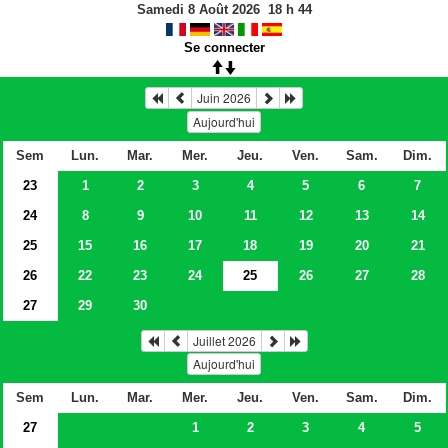
Samedi 8 Août 2026
18
h
44
Se connecter
Juin 2026
Aujourd'hui
Sem
Lun.
Mar.
Mer.
Jeu.
Ven.
Sam.
Dim.
23
1
2
3
4
5
6
7
24
8
9
10
11
12
13
14
25
15
16
17
18
19
20
21
26
22
23
24
25
26
27
28
27
29
30
Juillet 2026
Aujourd'hui
Sem
Lun.
Mar.
Mer.
Jeu.
Ven.
Sam.
Dim.
27
1
2
3
4
5