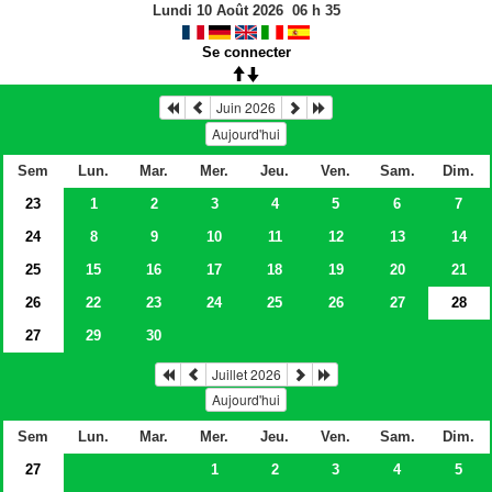
Lundi 10 Août 2026
06
h
35
Se connecter
Juin 2026
Aujourd'hui
Sem
Lun.
Mar.
Mer.
Jeu.
Ven.
Sam.
Dim.
23
1
2
3
4
5
6
7
24
8
9
10
11
12
13
14
25
15
16
17
18
19
20
21
26
22
23
24
25
26
27
28
27
29
30
Juillet 2026
Aujourd'hui
Sem
Lun.
Mar.
Mer.
Jeu.
Ven.
Sam.
Dim.
27
1
2
3
4
5