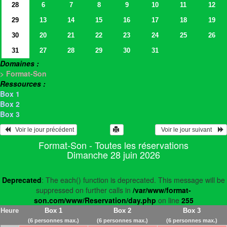
28
6
7
8
9
10
11
12
29
13
14
15
16
17
18
19
30
20
21
22
23
24
25
26
31
27
28
29
30
31
Domaines :
> Format-Son
Ressources :
Box 1
Box 2
Box 3
   Voir le jour précédent
  Voir le jour suivant    
Format-Son - Toutes les réservations
Dimanche 28 juin 2026
Deprecated
: The each() function is deprecated. This message will be
suppressed on further calls in
/var/www/format-
son.com/www/Reservation/day.php
on line
255
Heure
Box 1
Box 2
Box 3
(6 personnes max.)
(6 personnes max.)
(6 personnes max.)