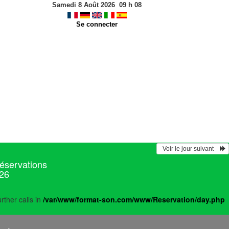
Samedi 8 Août 2026
09
h
08
Se connecter
  Voir le jour suivant    
réservations
026
rther calls in
/var/www/format-son.com/www/Reservation/day.php