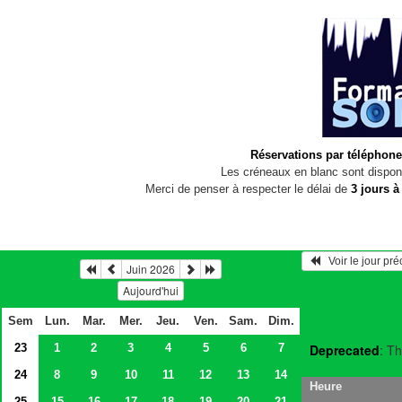
Réservations par téléphone
Les créneaux en blanc sont disponi
Merci de penser à respecter le délai de
3 jours à
   Voir le jour pr
Juin 2026
Aujourd'hui
Sem
Lun.
Mar.
Mer.
Jeu.
Ven.
Sam.
Dim.
23
1
2
3
4
5
6
7
Deprecated
: Th
24
8
9
10
11
12
13
14
Heure
25
15
16
17
18
19
20
21