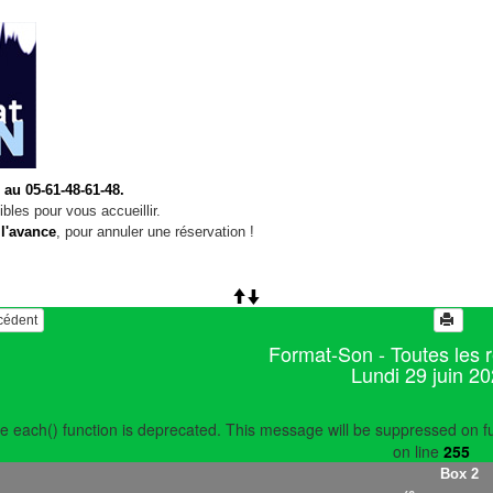
 au 05-61-48-61-48.
bles pour vous accueillir.
 l'avance
, pour annuler une réservation !
écédent
Format-Son - Toutes les 
Lundi 29 juin 2
e each() function is deprecated. This message will be suppressed on fu
on line
255
Box 2