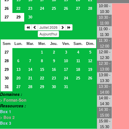
10:00 -
26
22
23
24
25
26
27
28
10:30
27
29
30
10:30 -
11:00
Juillet 2026
11:00 -
Aujourd'hui
11:30
11:30 -
Sem
Lun.
Mar.
Mer.
Jeu.
Ven.
Sam.
Dim.
12:00
12:00 -
27
1
2
3
4
5
12:30
28
6
7
8
9
10
11
12
12:30 -
13:00
29
13
14
15
16
17
18
19
13:00 -
30
20
21
22
23
24
25
26
13:30
13:30 -
31
27
28
29
30
31
14:00
Domaines :
14:00 -
> Format-Son
14:30
Ressources :
14:30 -
Box 1
15:00
> Box 2
15:00 -
Box 3
15:30