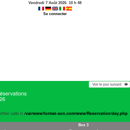
Vendredi 7 Août 2026
10
h
48
Se connecter
  Voir le jour suivant    
réservations
026
rther calls in
/var/www/format-son.com/www/Reservation/day.php
Box 3