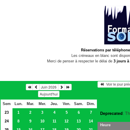
Réservations par téléphone
Les créneaux en blanc sont disponi
Merci de penser à respecter le délai de
3 jours à
   Voir le jour pr
Juin 2026
Aujourd'hui
Sem
Lun.
Mar.
Mer.
Jeu.
Ven.
Sam.
Dim.
23
1
2
3
4
5
6
7
Deprecated
: Th
24
8
9
10
11
12
13
14
Heure
25
15
16
17
18
19
20
21