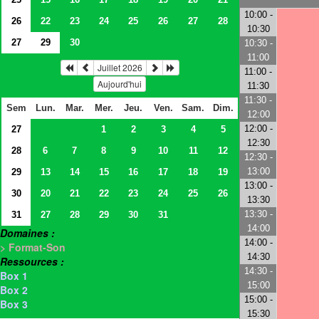
10:00 -
26
22
23
24
25
26
27
28
10:30
27
29
30
10:30 -
11:00
Juillet 2026
11:00 -
Aujourd'hui
11:30
11:30 -
Sem
Lun.
Mar.
Mer.
Jeu.
Ven.
Sam.
Dim.
12:00
12:00 -
27
1
2
3
4
5
12:30
28
6
7
8
9
10
11
12
12:30 -
13:00
29
13
14
15
16
17
18
19
13:00 -
30
20
21
22
23
24
25
26
13:30
13:30 -
31
27
28
29
30
31
14:00
Domaines :
14:00 -
> Format-Son
14:30
Ressources :
14:30 -
Box 1
15:00
Box 2
15:00 -
Box 3
15:30