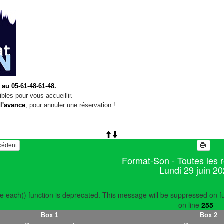
 au 05-61-48-61-48.
bles pour vous accueillir.
 l'avance
, pour annuler une réservation !
écédent
Format-Son - Toutes les 
Lundi 29 juin 2
e each() function is deprecated. This message will be suppressed on fu
on line
255
Box 1
Box 2