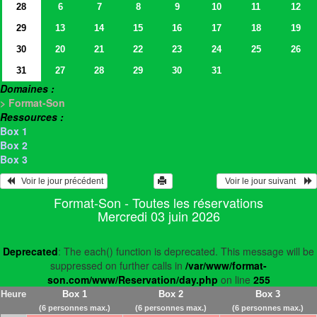
28
6
7
8
9
10
11
12
29
13
14
15
16
17
18
19
30
20
21
22
23
24
25
26
31
27
28
29
30
31
Domaines :
> Format-Son
Ressources :
Box 1
Box 2
Box 3
   Voir le jour précédent
  Voir le jour suivant    
Format-Son - Toutes les réservations
Mercredi 03 juin 2026
Deprecated
: The each() function is deprecated. This message will be
suppressed on further calls in
/var/www/format-
son.com/www/Reservation/day.php
on line
255
Heure
Box 1
Box 2
Box 3
(6 personnes max.)
(6 personnes max.)
(6 personnes max.)