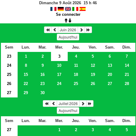
Dimanche 9 Août 2026
15
h
46
Se connecter
Juin 2026
Aujourd'hui
Sem
Lun.
Mar.
Mer.
Jeu.
Ven.
Sam.
Dim.
23
1
2
3
4
5
6
7
24
8
9
10
11
12
13
14
25
15
16
17
18
19
20
21
26
22
23
24
25
26
27
28
27
29
30
Juillet 2026
Aujourd'hui
Sem
Lun.
Mar.
Mer.
Jeu.
Ven.
Sam.
Dim.
27
1
2
3
4
5