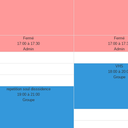
Fermé
Fermé
17:00 à 17:30
17:00 à 17:
Admin
Admin
VHS
18:00 à 20:
Groupe
repetition soul disssidence
19:00 à 21:00
Groupe