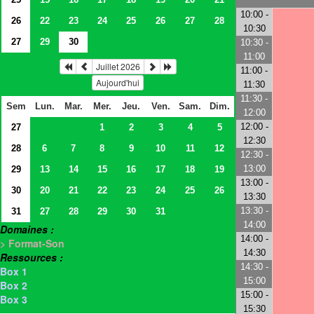
10:00 -
26
22
23
24
25
26
27
28
10:30
27
29
30
10:30 -
11:00
Juillet 2026
11:00 -
Aujourd'hui
11:30
11:30 -
Sem
Lun.
Mar.
Mer.
Jeu.
Ven.
Sam.
Dim.
12:00
12:00 -
27
1
2
3
4
5
12:30
28
6
7
8
9
10
11
12
12:30 -
13:00
29
13
14
15
16
17
18
19
13:00 -
30
20
21
22
23
24
25
26
13:30
13:30 -
31
27
28
29
30
31
14:00
Domaines :
14:00 -
> Format-Son
14:30
Ressources :
14:30 -
Box 1
15:00
Box 2
15:00 -
Box 3
15:30