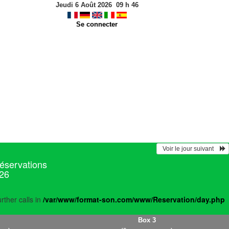
Jeudi 6 Août 2026
09
h
46
Se connecter
  Voir le jour suivant    
réservations
026
rther calls in
/var/www/format-son.com/www/Reservation/day.php
Box 3