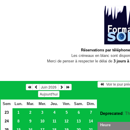
Réservations par téléphone
Les créneaux en blanc sont disponi
Merci de penser à respecter le délai de
3 jours à
   Voir le jour pr
Juin 2026
Aujourd'hui
Sem
Lun.
Mar.
Mer.
Jeu.
Ven.
Sam.
Dim.
23
1
2
3
4
5
6
7
Deprecated
: Th
24
8
9
10
11
12
13
14
Heure
25
15
16
17
18
19
20
21