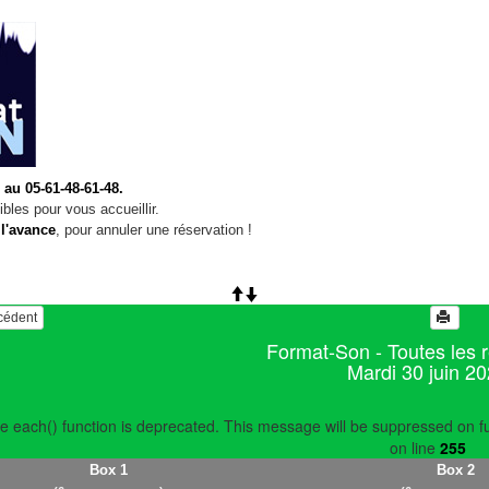
 au 05-61-48-61-48.
bles pour vous accueillir.
 l'avance
, pour annuler une réservation !
écédent
Format-Son - Toutes les 
Mardi 30 juin 2
e each() function is deprecated. This message will be suppressed on fu
on line
255
Box 1
Box 2