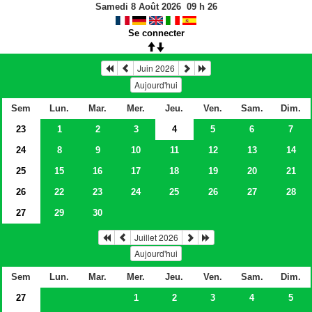
Samedi 8 Août 2026
09
h
26
Se connecter
Juin 2026
Aujourd'hui
Sem
Lun.
Mar.
Mer.
Jeu.
Ven.
Sam.
Dim.
23
1
2
3
4
5
6
7
24
8
9
10
11
12
13
14
25
15
16
17
18
19
20
21
26
22
23
24
25
26
27
28
27
29
30
Juillet 2026
Aujourd'hui
Sem
Lun.
Mar.
Mer.
Jeu.
Ven.
Sam.
Dim.
27
1
2
3
4
5