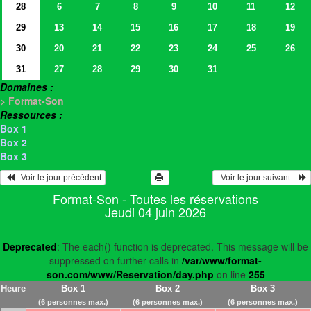
28
6
7
8
9
10
11
12
29
13
14
15
16
17
18
19
30
20
21
22
23
24
25
26
31
27
28
29
30
31
Domaines :
> Format-Son
Ressources :
Box 1
Box 2
Box 3
   Voir le jour précédent
  Voir le jour suivant    
Format-Son - Toutes les réservations
Jeudi 04 juin 2026
Deprecated
: The each() function is deprecated. This message will be
suppressed on further calls in
/var/www/format-
son.com/www/Reservation/day.php
on line
255
Heure
Box 1
Box 2
Box 3
(6 personnes max.)
(6 personnes max.)
(6 personnes max.)