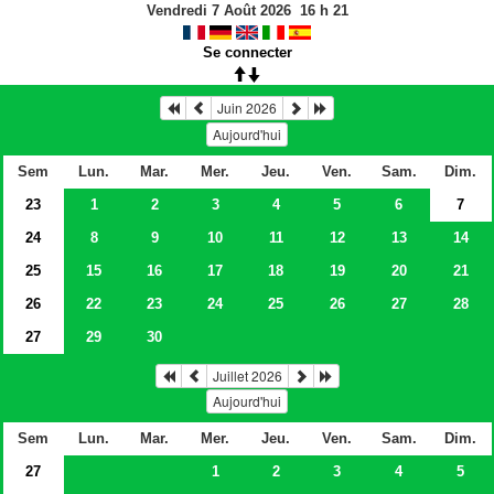
Vendredi 7 Août 2026
16
h
21
Se connecter
Juin 2026
Aujourd'hui
Sem
Lun.
Mar.
Mer.
Jeu.
Ven.
Sam.
Dim.
23
1
2
3
4
5
6
7
24
8
9
10
11
12
13
14
25
15
16
17
18
19
20
21
26
22
23
24
25
26
27
28
27
29
30
Juillet 2026
Aujourd'hui
Sem
Lun.
Mar.
Mer.
Jeu.
Ven.
Sam.
Dim.
27
1
2
3
4
5