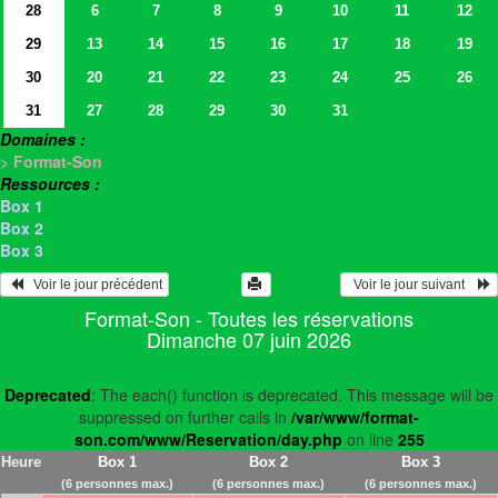
28
6
7
8
9
10
11
12
29
13
14
15
16
17
18
19
30
20
21
22
23
24
25
26
31
27
28
29
30
31
Domaines :
> Format-Son
Ressources :
Box 1
Box 2
Box 3
   Voir le jour précédent
  Voir le jour suivant    
Format-Son - Toutes les réservations
Dimanche 07 juin 2026
Deprecated
: The each() function is deprecated. This message will be
suppressed on further calls in
/var/www/format-
son.com/www/Reservation/day.php
on line
255
Heure
Box 1
Box 2
Box 3
(6 personnes max.)
(6 personnes max.)
(6 personnes max.)