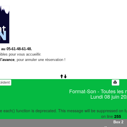
 au 05-61-48-61-48.
bles pour vous accueillir.
 l'avance
, pour annuler une réservation !
écédent
Format-Son - Toutes les 
Lundi 08 juin 2
e each() function is deprecated. This message will be suppressed on fu
on line
255
Box 2