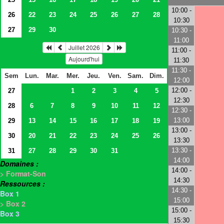
10:00 -
26
22
23
24
25
26
27
28
10:30
27
29
30
10:30 -
11:00
Juillet 2026
11:00 -
Aujourd'hui
11:30
11:30 -
Sem
Lun.
Mar.
Mer.
Jeu.
Ven.
Sam.
Dim.
12:00
12:00 -
27
1
2
3
4
5
12:30
28
6
7
8
9
10
11
12
12:30 -
13:00
29
13
14
15
16
17
18
19
13:00 -
30
20
21
22
23
24
25
26
13:30
13:30 -
31
27
28
29
30
31
14:00
Domaines :
14:00 -
> Format-Son
14:30
Ressources :
14:30 -
Box 1
15:00
> Box 2
15:00 -
Box 3
15:30