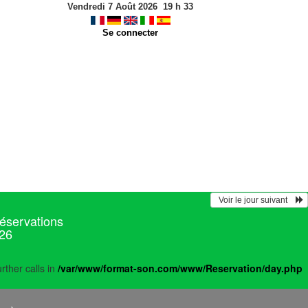
Vendredi 7 Août 2026
19
h
33
Se connecter
  Voir le jour suivant    
réservations
026
rther calls in
/var/www/format-son.com/www/Reservation/day.php