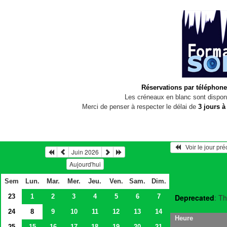
Réservations par téléphone
Les créneaux en blanc sont disponi
Merci de penser à respecter le délai de
3 jours à
   Voir le jour pr
Juin 2026
Aujourd'hui
Sem
Lun.
Mar.
Mer.
Jeu.
Ven.
Sam.
Dim.
23
1
2
3
4
5
6
7
Deprecated
: Th
24
8
9
10
11
12
13
14
Heure
25
15
16
17
18
19
20
21